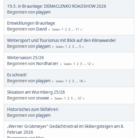
19.5. in Braunlage: DEMACLENKO ROADSHOW 2026
Begonnen von
playjam
Entwicklungen Braunlage
Begonnen von
David
1
2
3
...
11
Seiten
Wintersport und Tourismus mit Blick auf den Klimawandel
Begonnen von
playjam
1
2
3
...
5
Seiten
Wintersaison 25/26
Begonnen von
Nordharzer
1
2
3
...
12
Seiten
Es schneit!
Begonnen von
playjam
1
2
3
...
18
Seiten
Skisaison am Wurmberg 25/26
Begonnen von
snowie
1
2
3
...
57
Seiten
Historisches zum Skifahren
Begonnen von
playjam
„Werner Grübmeyer“ Gedächtnistrail im Skibergsteigen am 8.
Februar 2026
Begonnen von
Max