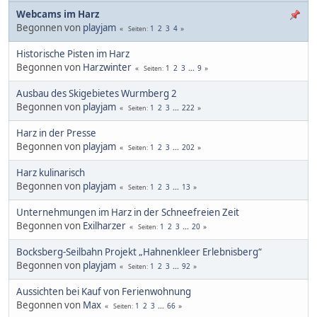
Webcams im Harz
Begonnen von
playjam
1
2
3
4
Seiten
Historische Pisten im Harz
Begonnen von
Harzwinter
1
2
3
...
9
Seiten
Ausbau des Skigebietes Wurmberg 2
Begonnen von
playjam
1
2
3
...
222
Seiten
Harz in der Presse
Begonnen von
playjam
1
2
3
...
202
Seiten
Harz kulinarisch
Begonnen von
playjam
1
2
3
...
13
Seiten
Unternehmungen im Harz in der Schneefreien Zeit
Begonnen von
Exilharzer
1
2
3
...
20
Seiten
Bocksberg-Seilbahn Projekt „Hahnenkleer Erlebnisberg“
Begonnen von
playjam
1
2
3
...
92
Seiten
Aussichten bei Kauf von Ferienwohnung
Begonnen von
Max
1
2
3
...
66
Seiten