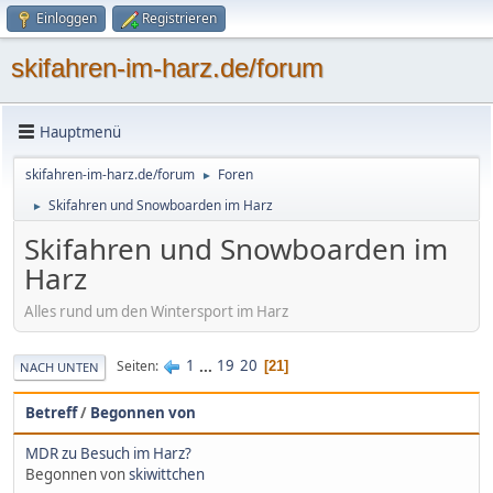
Einloggen
Registrieren
skifahren-im-harz.de/forum
Hauptmenü
skifahren-im-harz.de/forum
Foren
►
Skifahren und Snowboarden im Harz
►
Skifahren und Snowboarden im
Harz
Alles rund um den Wintersport im Harz
1
...
19
20
Seiten
21
NACH UNTEN
Betreff
/
Begonnen von
MDR zu Besuch im Harz?
Begonnen von
skiwittchen