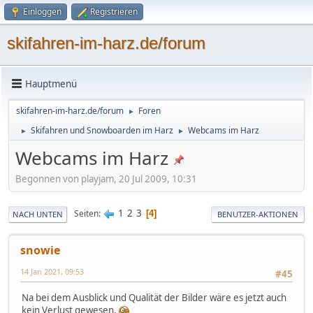
Einloggen
Registrieren
skifahren-im-harz.de/forum
Hauptmenü
skifahren-im-harz.de/forum
Foren
►
Skifahren und Snowboarden im Harz
Webcams im Harz
►
►
Webcams im Harz
Begonnen von playjam, 20 Jul 2009, 10:31
1
2
3
Seiten
4
NACH UNTEN
BENUTZER-AKTIONEN
snowie
14 Jan 2021, 09:53
#45
Na bei dem Ausblick und Qualität der Bilder wäre es jetzt auch
kein Verlust gewesen.