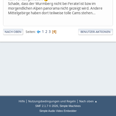
Schade, dass der Wurmberg nicht bei Feratel ist bzw im
morgendlichen Alpen panorama nicht gezeigt wird. Andere
Mittelgebirge haben dort teilweise tolle Cams stehen...
1
2
3
Seiten
4
NACH OBEN
BENUTZER-AKTIONEN
|
|
Hilfe
Nutzungsbedingungen und Regeln
Nach oben ▲
,
SMF 2.1.7 © 2026
Simple Machines
Simple Audio Video Embedder