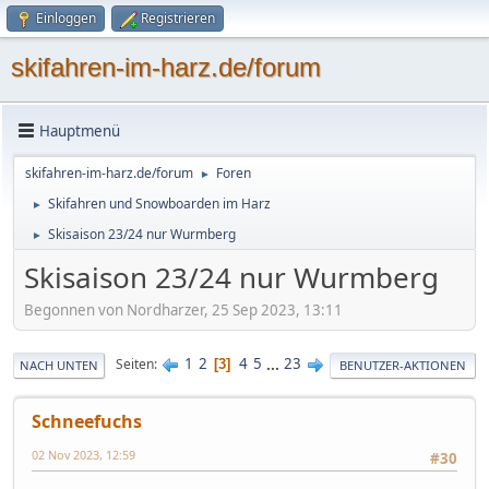
Einloggen
Registrieren
skifahren-im-harz.de/forum
Hauptmenü
skifahren-im-harz.de/forum
Foren
►
Skifahren und Snowboarden im Harz
►
Skisaison 23/24 nur Wurmberg
►
Skisaison 23/24 nur Wurmberg
Begonnen von Nordharzer, 25 Sep 2023, 13:11
1
2
4
5
...
23
Seiten
3
NACH UNTEN
BENUTZER-AKTIONEN
Schneefuchs
02 Nov 2023, 12:59
#30