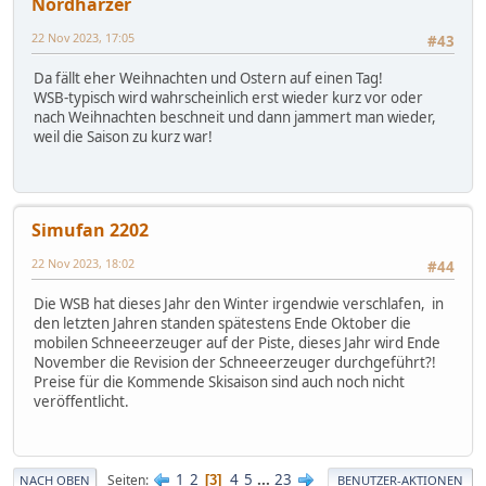
Nordharzer
22 Nov 2023, 17:05
#43
Da fällt eher Weihnachten und Ostern auf einen Tag!
WSB-typisch wird wahrscheinlich erst wieder kurz vor oder
nach Weihnachten beschneit und dann jammert man wieder,
weil die Saison zu kurz war!
Simufan 2202
22 Nov 2023, 18:02
#44
Die WSB hat dieses Jahr den Winter irgendwie verschlafen, in
den letzten Jahren standen spätestens Ende Oktober die
mobilen Schneeerzeuger auf der Piste, dieses Jahr wird Ende
November die Revision der Schneeerzeuger durchgeführt?!
Preise für die Kommende Skisaison sind auch noch nicht
veröffentlicht.
1
2
4
5
...
23
Seiten
3
NACH OBEN
BENUTZER-AKTIONEN