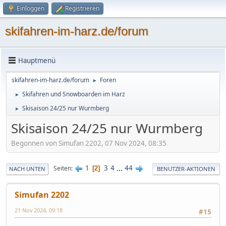
Einloggen
Registrieren
skifahren-im-harz.de/forum
Hauptmenü
skifahren-im-harz.de/forum
Foren
►
Skifahren und Snowboarden im Harz
►
Skisaison 24/25 nur Wurmberg
►
Skisaison 24/25 nur Wurmberg
Begonnen von Simufan 2202, 07 Nov 2024, 08:35
1
3
4
...
44
Seiten
2
NACH UNTEN
BENUTZER-AKTIONEN
Simufan 2202
21 Nov 2024, 09:18
#15