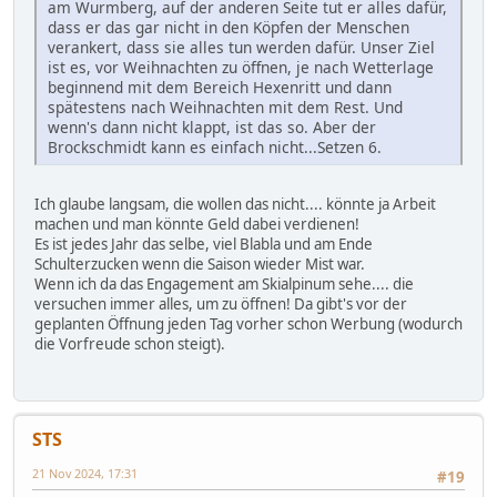
am Wurmberg, auf der anderen Seite tut er alles dafür,
dass er das gar nicht in den Köpfen der Menschen
verankert, dass sie alles tun werden dafür. Unser Ziel
ist es, vor Weihnachten zu öffnen, je nach Wetterlage
beginnend mit dem Bereich Hexenritt und dann
spätestens nach Weihnachten mit dem Rest. Und
wenn's dann nicht klappt, ist das so. Aber der
Brockschmidt kann es einfach nicht...Setzen 6.
Ich glaube langsam, die wollen das nicht.... könnte ja Arbeit
machen und man könnte Geld dabei verdienen!
Es ist jedes Jahr das selbe, viel Blabla und am Ende
Schulterzucken wenn die Saison wieder Mist war.
Wenn ich da das Engagement am Skialpinum sehe.... die
versuchen immer alles, um zu öffnen! Da gibt's vor der
geplanten Öffnung jeden Tag vorher schon Werbung (wodurch
die Vorfreude schon steigt).
STS
21 Nov 2024, 17:31
#19