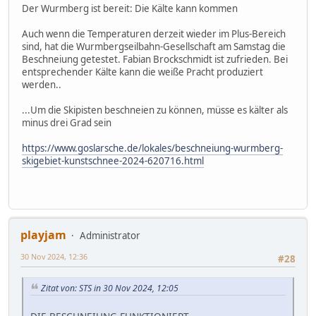
Der Wurmberg ist bereit: Die Kälte kann kommen
Auch wenn die Temperaturen derzeit wieder im Plus-Bereich
sind, hat die Wurmbergseilbahn-Gesellschaft am Samstag die
Beschneiung getestet. Fabian Brockschmidt ist zufrieden. Bei
entsprechender Kälte kann die weiße Pracht produziert
werden..
...Um die Skipisten beschneien zu können, müsse es kälter als
minus drei Grad sein
https://www.goslarsche.de/lokales/beschneiung-wurmberg-
skigebiet-kunstschnee-2024-620716.html
playjam
Administrator
30 Nov 2024, 12:36
#28
Zitat von: STS in 30 Nov 2024, 12:05