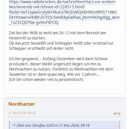
https://www.radiobrocken.de/nachrichten/Harz-vor-erstem-
Wochenende-mit-Schnee-id1228513.html?
fbclid=IwY2xjawGrytpleHRuA2FlbQIxMQABHRGsWPG71WAC
DkHhzwenvl4dBn3CV5JUSwV84pEadfaia_jNvm4A9qyRgg_aem
_1xZ3CQDTNe-gv9tvF8FClQ
Ziel bei der WSB ist wohl am 26.12 mit dem Bereich am
Hexenritt zu starten.
Ob das jetzt Sessellift und Schlepper heißt oder erstmal nur
Schlepper erschließt sich leider nicht.
Ich bin gespannt... Anfang Dezember wird dann Schnee
produziert, dieser bleibt ungenutzt liegen um ihn zu
Weihnachten zu nutzen. Pünktlich zu Weihnachten mit dem
Tauwetter ist er dann quasi weg. Wie vor 2 Jahren...
(Ich bin schon wieder viel zu pessimistisch)
Nordharzer
21 Nov 2024, 09:29
#16
Zitat von: Simufan 2202 in 21 Nov 2024, 09:18