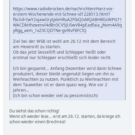
https://www.radiobrocken.de/nachrichten/Harz-vor-
erstem-Wochenende-mit-Schnee-id1228513.html?
fbclid=IwY2xjawGrytpleHRuA2FlbQIxMQABHRGsWPG71
WACDkHhzwenvl4dBn3CV5JUSwV84pEadfaia_jNvm4A9q
yRgg_aem_1xZ3CQDTNe-gv9tvF8FClQ
Ziel bei der WSB ist wohl am 26.12 mit dem Bereich
am Hexenritt zu starten.
Ob das jetzt Sessellift und Schlepper heißt oder
erstmal nur Schlepper erschließt sich leider nicht.
Ich bin gespannt... Anfang Dezember wird dann Schnee
produziert, dieser bleibt ungenutzt liegen um ihn zu
Weihnachten zu nutzen. Pünktlich zu Weihnachten mit
dem Tauwetter ist er dann quasi weg. Wie vor 2
Jahren...
(Ich bin schon wieder viel zu pessimistisch)
Du siehst das schon richtig!
Wenn ich wieder lese... erst am 26.12. starten, da kriege ich
schon wieder einen Brechreiz!