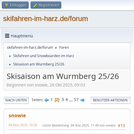
Einloggen
Registrieren
skifahren-im-harz.de/forum
Hauptmenü
skifahren-im-harz.de/forum
Foren
►
Skifahren und Snowboarden im Harz
►
Skisaison am Wurmberg 25/26
►
Skisaison am Wurmberg 25/26
Begonnen von snowie, 26 Okt 2025, 09:03
1
3
4
...
57
Seiten
2
NACH UNTEN
BENUTZER-AKTIONEN
snowie
04 Nov 2025, 10:26
Letzte Bearbeitung
: 04 Nov 2025, 11:49 von snowie
#15