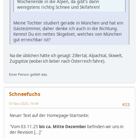
Wochenende in die Alpen, da gibt's dann
wenigstens richtig Schnee und Skifahren!
Meine Tochter studiert gerade in München und hat ein
Gästezimmer, daher denke ich auch in die Richtung.
Kennst Du ein nettes Skigebiet, welches von München
gut erreichbar ist?
Na die üblichen hätte ich gesagt: Zillertal, Alpachtal, Skiwelt,
Zugspitze (wobei ich lieber nach Österreich fahre).
Einer Person gefällt das.
Schneefuchs
07 Nov 2025, 14:49
#23
Neuer Text auf der Homepage-Startseite:
"Vom 03.11.25
bis ca. Mitte Dezember
befinden wir uns in
der Revision [...]"