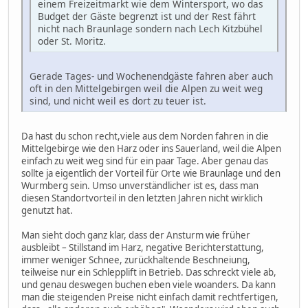
einem Freizeitmarkt wie dem Wintersport, wo das
Budget der Gäste begrenzt ist und der Rest fährt
nicht nach Braunlage sondern nach Lech Kitzbühel
oder St. Moritz.
Gerade Tages- und Wochenendgäste fahren aber auch
oft in den Mittelgebirgen weil die Alpen zu weit weg
sind, und nicht weil es dort zu teuer ist.
Da hast du schon recht,viele aus dem Norden fahren in die
Mittelgebirge wie den Harz oder ins Sauerland, weil die Alpen
einfach zu weit weg sind für ein paar Tage. Aber genau das
sollte ja eigentlich der Vorteil für Orte wie Braunlage und den
Wurmberg sein. Umso unverständlicher ist es, dass man
diesen Standortvorteil in den letzten Jahren nicht wirklich
genutzt hat.
Man sieht doch ganz klar, dass der Ansturm wie früher
ausbleibt – Stillstand im Harz, negative Berichterstattung,
immer weniger Schnee, zurückhaltende Beschneiung,
teilweise nur ein Schlepplift in Betrieb. Das schreckt viele ab,
und genau deswegen buchen eben viele woanders. Da kann
man die steigenden Preise nicht einfach damit rechtfertigen,