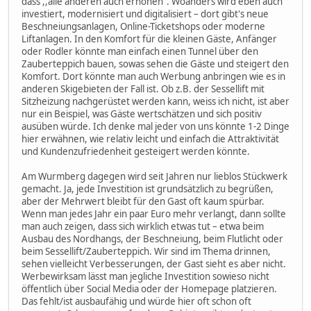
dass ,,alle anderen auch erhöhen". Woanders wird eben auch
investiert, modernisiert und digitalisiert – dort gibt's neue
Beschneiungsanlagen, Online-Ticketshops oder moderne
Liftanlagen. In den Komfort für die kleinen Gäste, Anfänger
oder Rodler könnte man einfach einen Tunnel über den
Zauberteppich bauen, sowas sehen die Gäste und steigert den
Komfort. Dort könnte man auch Werbung anbringen wie es in
anderen Skigebieten der Fall ist. Ob z.B. der Sessellift mit
Sitzheizung nachgerüstet werden kann, weiss ich nicht, ist aber
nur ein Beispiel, was Gäste wertschätzen und sich positiv
ausüben würde. Ich denke mal jeder von uns könnte 1-2 Dinge
hier erwähnen, wie relativ leicht und einfach die Attraktivität
und Kundenzufriedenheit gesteigert werden könnte.
Am Wurmberg dagegen wird seit Jahren nur lieblos Stückwerk
gemacht. Ja, jede Investition ist grundsätzlich zu begrüßen,
aber der Mehrwert bleibt für den Gast oft kaum spürbar.
Wenn man jedes Jahr ein paar Euro mehr verlangt, dann sollte
man auch zeigen, dass sich wirklich etwas tut – etwa beim
Ausbau des Nordhangs, der Beschneiung, beim Flutlicht oder
beim Sessellift/Zauberteppich. Wir sind im Thema drinnen,
sehen vielleicht Verbesserungen, der Gast sieht es aber nicht.
Werbewirksam lässt man jegliche Investition sowieso nicht
öffentlich über Social Media oder der Homepage platzieren.
Das fehlt/ist ausbaufähig und würde hier oft schon oft