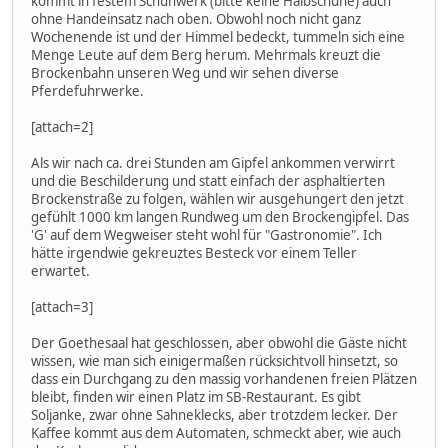
kommt in festem Schuhwerk (bitte keine Halbschuhe) auch
ohne Handeinsatz nach oben. Obwohl noch nicht ganz
Wochenende ist und der Himmel bedeckt, tummeln sich eine
Menge Leute auf dem Berg herum. Mehrmals kreuzt die
Brockenbahn unseren Weg und wir sehen diverse
Pferdefuhrwerke.
[attach=2]
Als wir nach ca. drei Stunden am Gipfel ankommen verwirrt
und die Beschilderung und statt einfach der asphaltierten
Brockenstraße zu folgen, wählen wir ausgehungert den jetzt
gefühlt 1000 km langen Rundweg um den Brockengipfel. Das
'G' auf dem Wegweiser steht wohl für "Gastronomie". Ich
hätte irgendwie gekreuztes Besteck vor einem Teller
erwartet.
[attach=3]
Der Goethesaal hat geschlossen, aber obwohl die Gäste nicht
wissen, wie man sich einigermaßen rücksichtvoll hinsetzt, so
dass ein Durchgang zu den massig vorhandenen freien Plätzen
bleibt, finden wir einen Platz im SB-Restaurant. Es gibt
Soljanke, zwar ohne Sahneklecks, aber trotzdem lecker. Der
Kaffee kommt aus dem Automaten, schmeckt aber, wie auch