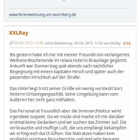
www.ferienwohnung-am-wurmberg.de
XXLRay
28 Okt 2013, 13:40
Letzte Bearbeitung
: 28 Okt 2013, 13:50 von XXLRay
#36
Bis gestern habe ich mir mit meiner Freundin ein verlängertes
Wellness-Wochenende im relaxa Hotel in Braunlage gegönnt.
Ankunft war Donnerstag spät abends nach nächtlicher
Begegnung mit einem kapitalen Hirsch und später auch der
passenden Hirschkuh auf der Straße.
Das Hotel liegt trotz seiner Größe ein wenig versteckt kurz
hinterm Ortseingangsschild. Seine Umgebung kann vom
Äußeren her nicht ganz mithalten.
Das Personal ist freundlich aber die Innenarchtektur wirkt
irgendwie suspekt. Da wir müde sind mache ich mir darüber
erstmal keine Gedanken und wir suchen das Zimmer auf. Die
verbrauchte und muffige Luft, die uns empfängt bekämpfen
wir erfolgreich durch lüften. Die Matratzen haben kein
großartig spürbare Besucherritze und sind sehr bequem.