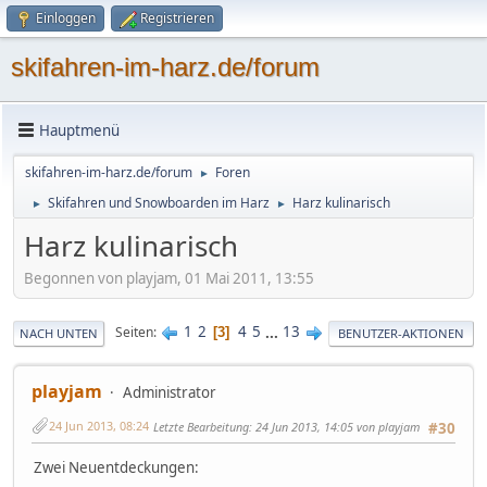
Einloggen
Registrieren
skifahren-im-harz.de/forum
Hauptmenü
skifahren-im-harz.de/forum
Foren
►
Skifahren und Snowboarden im Harz
Harz kulinarisch
►
►
Harz kulinarisch
Begonnen von playjam, 01 Mai 2011, 13:55
1
2
4
5
...
13
Seiten
3
NACH UNTEN
BENUTZER-AKTIONEN
playjam
Administrator
24 Jun 2013, 08:24
Letzte Bearbeitung
: 24 Jun 2013, 14:05 von playjam
#30
Zwei Neuentdeckungen: