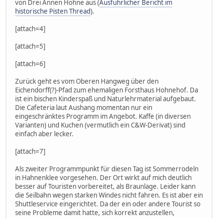
von Drei Annen Hohne aus (
Ausführlicher Bericht im
historische Pisten Thread
).
[attach=4]
[attach=5]
[attach=6]
Zurück geht es vom Oberen Hangweg über den
Eichendorff(?)-Pfad zum ehemaligen Forsthaus Hohnehof. Da
ist ein bischen Kinderspaß und Naturlehrmaterial aufgebaut.
Die Cafeteria laut Aushang momentan nur ein
eingeschränktes Programm im Angebot. Kaffe (in diversen
Varianten) und Kuchen (vermutlich ein C&W-Derivat) sind
einfach aber lecker.
[attach=7]
Als zweiter Programmpunkt für diesen Tag ist Sommerrodeln
in Hahnenklee vorgesehen. Der Ort wirkt auf mich deutlich
besser auf Touristen vorbereitet, als Braunlage. Leider kann
die Seilbahn wegen starken Windes nicht fahren. Es ist aber ein
Shuttleservice eingerichtet. Da der ein oder andere Tourist so
seine Probleme damit hatte, sich korrekt anzustellen,