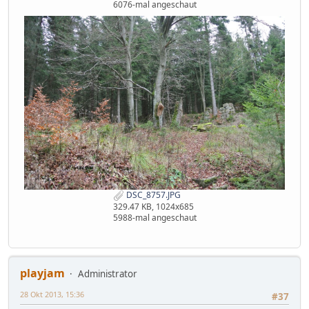
6076-mal angeschaut
DSC_8757.JPG
329.47 KB, 1024x685
5988-mal angeschaut
playjam
Administrator
28 Okt 2013, 15:36
#37