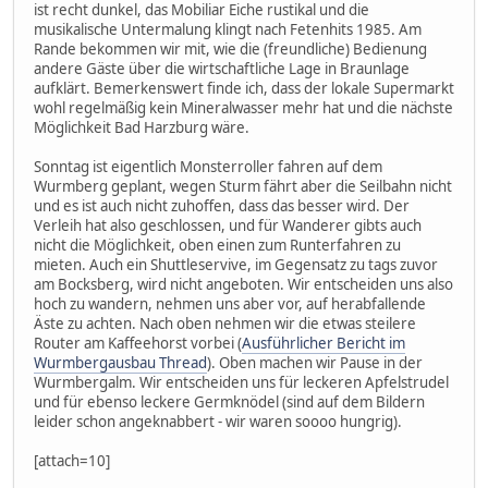
ist recht dunkel, das Mobiliar Eiche rustikal und die
musikalische Untermalung klingt nach Fetenhits 1985. Am
Rande bekommen wir mit, wie die (freundliche) Bedienung
andere Gäste über die wirtschaftliche Lage in Braunlage
aufklärt. Bemerkenswert finde ich, dass der lokale Supermarkt
wohl regelmäßig kein Mineralwasser mehr hat und die nächste
Möglichkeit Bad Harzburg wäre.
Sonntag ist eigentlich Monsterroller fahren auf dem
Wurmberg geplant, wegen Sturm fährt aber die Seilbahn nicht
und es ist auch nicht zuhoffen, dass das besser wird. Der
Verleih hat also geschlossen, und für Wanderer gibts auch
nicht die Möglichkeit, oben einen zum Runterfahren zu
mieten. Auch ein Shuttleservive, im Gegensatz zu tags zuvor
am Bocksberg, wird nicht angeboten. Wir entscheiden uns also
hoch zu wandern, nehmen uns aber vor, auf herabfallende
Äste zu achten. Nach oben nehmen wir die etwas steilere
Router am Kaffeehorst vorbei (
Ausführlicher Bericht im
Wurmbergausbau Thread
). Oben machen wir Pause in der
Wurmbergalm. Wir entscheiden uns für leckeren Apfelstrudel
und für ebenso leckere Germknödel (sind auf dem Bildern
leider schon angeknabbert - wir waren soooo hungrig).
[attach=10]