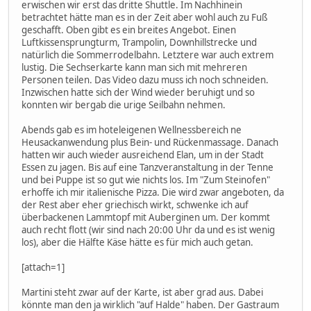
erwischen wir erst das dritte Shuttle. Im Nachhinein
betrachtet hätte man es in der Zeit aber wohl auch zu Fuß
geschafft. Oben gibt es ein breites Angebot. Einen
Luftkissensprungturm, Trampolin, Downhillstrecke und
natürlich die Sommerrodelbahn. Letztere war auch extrem
lustig. Die Sechserkarte kann man sich mit mehreren
Personen teilen. Das Video dazu muss ich noch schneiden.
Inzwischen hatte sich der Wind wieder beruhigt und so
konnten wir bergab die urige Seilbahn nehmen.
Abends gab es im hoteleigenen Wellnessbereich ne
Heusackanwendung plus Bein- und Rückenmassage. Danach
hatten wir auch wieder ausreichend Elan, um in der Stadt
Essen zu jagen. Bis auf eine Tanzveranstaltung in der Tenne
und bei Puppe ist so gut wie nichts los. Im "Zum Steinofen"
erhoffe ich mir italienische Pizza. Die wird zwar angeboten, da
der Rest aber eher griechisch wirkt, schwenke ich auf
überbackenen Lammtopf mit Auberginen um. Der kommt
auch recht flott (wir sind nach 20:00 Uhr da und es ist wenig
los), aber die Hälfte Käse hätte es für mich auch getan.
[attach=1]
Martini steht zwar auf der Karte, ist aber grad aus. Dabei
könnte man den ja wirklich "auf Halde" haben. Der Gastraum