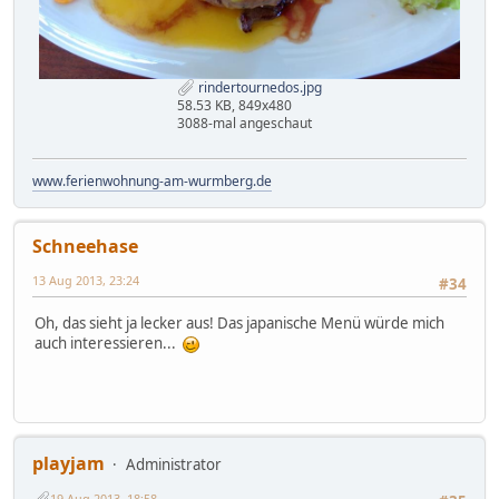
rindertournedos.jpg
58.53 KB, 849x480
3088-mal angeschaut
www.ferienwohnung-am-wurmberg.de
Schneehase
13 Aug 2013, 23:24
#34
Oh, das sieht ja lecker aus! Das japanische Menü würde mich
auch interessieren...
playjam
Administrator
19 Aug 2013, 18:58