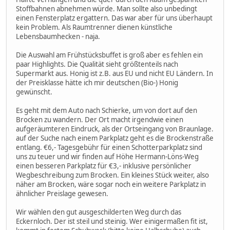
Stoffbahnen abnehmen würde. Man sollte also unbedingt
einen Fensterplatz ergattern. Das war aber für uns überhaupt
kein Problem. Als Raumtrenner dienen künstliche
Lebensbaumhecken - naja.
Die Auswahl am Frühstücksbuffet is groß aber es fehlen ein
paar Highlights. Die Qualität sieht größtenteils nach
Supermarkt aus. Honig ist z.B. aus EU und nicht EU Ländern. In
der Preisklasse hätte ich mir deutschen (Bio-) Honig
gewünscht.
Es geht mit dem Auto nach Schierke, um von dort auf den
Brocken zu wandern. Der Ort macht irgendwie einen
aufgeräumteren Eindruck, als der Ortseingang von Braunlage.
auf der Suche nach einem Parkplatz geht es die Brockenstraße
entlang. €6,- Tagesgebühr für einen Schotterparkplatz sind
uns zu teuer und wir finden auf Höhe Hermann-Löns-Weg
einen besseren Parkplatz für €3,- inklusive persönlicher
Wegbeschreibung zum Brocken. Ein kleines Stück weiter, also
näher am Brocken, wäre sogar noch ein weitere Parkplatz in
ähnlicher Preislage gewesen.
Wir wählen den gut ausgeschilderten Weg durch das
Eckernloch. Der ist steil und steinig. Wer einigermaßen fit ist,