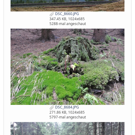
DSC_8660.JPG
347.45 KB, 1024x685
5288-mal angeschaut
DSC_8684.JPG
271.86 KB, 1024x685
5797-mal angeschaut