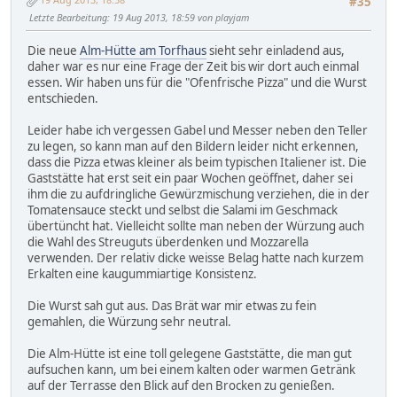
#35
Letzte Bearbeitung
: 19 Aug 2013, 18:59 von playjam
Die neue
Alm-Hütte am Torfhaus
sieht sehr einladend aus,
daher war es nur eine Frage der Zeit bis wir dort auch einmal
essen. Wir haben uns für die "Ofenfrische Pizza" und die Wurst
entschieden.
Leider habe ich vergessen Gabel und Messer neben den Teller
zu legen, so kann man auf den Bildern leider nicht erkennen,
dass die Pizza etwas kleiner als beim typischen Italiener ist. Die
Gaststätte hat erst seit ein paar Wochen geöffnet, daher sei
ihm die zu aufdringliche Gewürzmischung verziehen, die in der
Tomatensauce steckt und selbst die Salami im Geschmack
übertüncht hat. Vielleicht sollte man neben der Würzung auch
die Wahl des Streuguts überdenken und Mozzarella
verwenden. Der relativ dicke weisse Belag hatte nach kurzem
Erkalten eine kaugummiartige Konsistenz.
Die Wurst sah gut aus. Das Brät war mir etwas zu fein
gemahlen, die Würzung sehr neutral.
Die Alm-Hütte ist eine toll gelegene Gaststätte, die man gut
aufsuchen kann, um bei einem kalten oder warmen Getränk
auf der Terrasse den Blick auf den Brocken zu genießen.