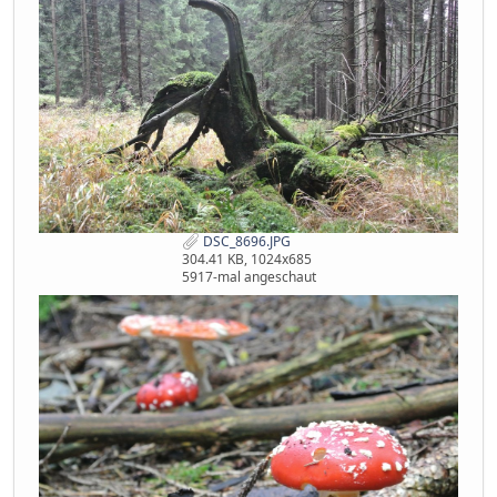
DSC_8696.JPG
304.41 KB, 1024x685
5917-mal angeschaut