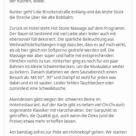
der Kuchen, solide.
Runter geht's die Brockenstraße entlang und das letzte Stück
die Strecke über die alte Bobbahn.
Zurück im Hotel steht Hot Stone Massage auf dem Programm.
Der Raum ist bestimmt mit viel Liebe aber leider auch mit
ebensoviel Tüll dekoriert. Die spärliche Beleuchtung aus
Weihnachtslichschlangen trägt dazu bei, dass es auf mich wirkt,
als ob hier gleich ein Softporno gedreht werden soll. Die
Massage war aber super und hatte mit entsprechenden
Filmchen nichts zu tun. Hinterher ging es noch für ein paar
Bahnen ins kleine Schwimmbecken, um die Muskulatur weiter
zu lockern. Danach statteten wir dem Saunabereich einen
Besuch ab. Mit 60°, 90° und Dampf ist wohl für jeden was
dabei und es ist sauber. Leider fehlen Tauchbecken oder
zumindest eine Schwalldusche.
Abendessen gibts wegen der schweren Beine im
Hotelrestaurant. Auf der Karte gibt es neben viel Chi-Chi auch
sogennante Klassiker mit Harzcharakter. Der Garpunkt ist
getroffen, die Qualität gut, auch wenn die Deko (und die
Preise) etwas mehr erhoffen lassen.
Am Samstag soll es zur Piste am Hohnekopf gehen. Wir starten