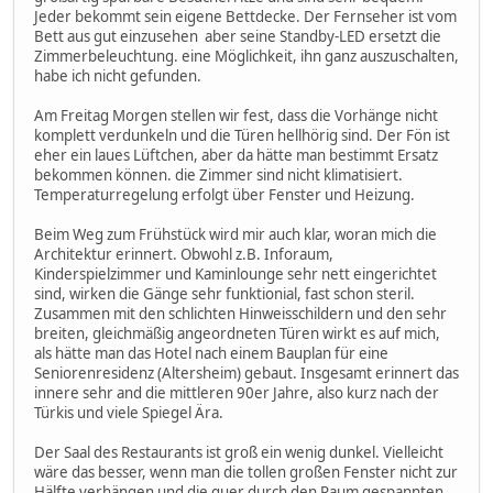
Jeder bekommt sein eigene Bettdecke. Der Fernseher ist vom
Bett aus gut einzusehen aber seine Standby-LED ersetzt die
Zimmerbeleuchtung. eine Möglichkeit, ihn ganz auszuschalten,
habe ich nicht gefunden.
Am Freitag Morgen stellen wir fest, dass die Vorhänge nicht
komplett verdunkeln und die Türen hellhörig sind. Der Fön ist
eher ein laues Lüftchen, aber da hätte man bestimmt Ersatz
bekommen können. die Zimmer sind nicht klimatisiert.
Temperaturregelung erfolgt über Fenster und Heizung.
Beim Weg zum Frühstück wird mir auch klar, woran mich die
Architektur erinnert. Obwohl z.B. Inforaum,
Kinderspielzimmer und Kaminlounge sehr nett eingerichtet
sind, wirken die Gänge sehr funktionial, fast schon steril.
Zusammen mit den schlichten Hinweisschildern und den sehr
breiten, gleichmäßig angeordneten Türen wirkt es auf mich,
als hätte man das Hotel nach einem Bauplan für eine
Seniorenresidenz (Altersheim) gebaut. Insgesamt erinnert das
innere sehr and die mittleren 90er Jahre, also kurz nach der
Türkis und viele Spiegel Ära.
Der Saal des Restaurants ist groß ein wenig dunkel. Vielleicht
wäre das besser, wenn man die tollen großen Fenster nicht zur
Hälfte verhängen und die quer durch den Raum gespannten