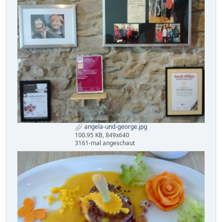
angela-und-george.jpg
100.95 KB, 849x640
3161-mal angeschaut