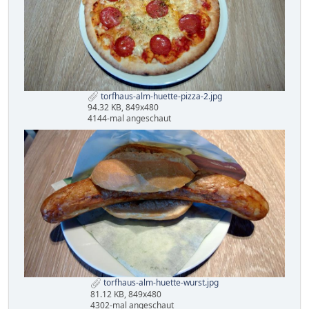
torfhaus-alm-huette-pizza-2.jpg
94.32 KB, 849x480
4144-mal angeschaut
torfhaus-alm-huette-wurst.jpg
81.12 KB, 849x480
4302-mal angeschaut